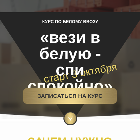
КУРС ПО БЕЛОМУ ВВОЗУ
«вези в
белую -
спи
старт 3 октября
спокойно»
ЗАПИСАТЬСЯ НА КУРС