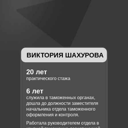
ДЗ по модулю.
Модуль 12
«Меры
таможенного
контроля»
12.1. Основные меры таможенного
контроля.
ВИКТОРИЯ ШАХУРОВА
12.2. Таможенный досмотр, осмотр.
ДЗ по модулю.
20 лет
практического стажа
6 лет
служила в таможенных органах,
дошла до должности заместителя
начальника отдела таможенного
оформления и контроля.
Работала руководителем отдела в