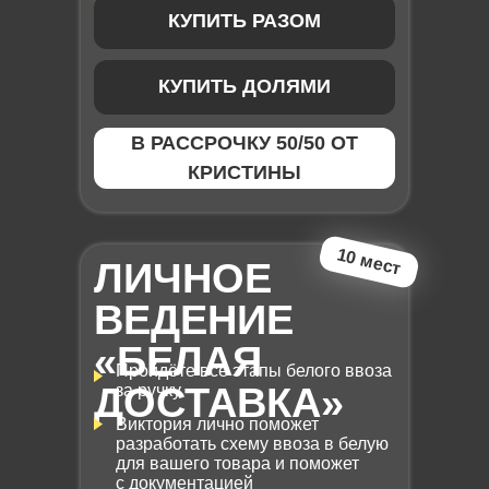
КУПИТЬ РАЗОМ
КУПИТЬ ДОЛЯМИ
В РАССРОЧКУ 50/50 ОТ
КРИСТИНЫ
10 мест
ЛИЧНОЕ
ВЕДЕНИЕ
«БЕЛАЯ
Пройдёте все этапы белого ввоза
ДОСТАВКА»
за ручку
Виктория лично поможет
разработать схему ввоза в белую
для вашего товара и поможет
с документацией