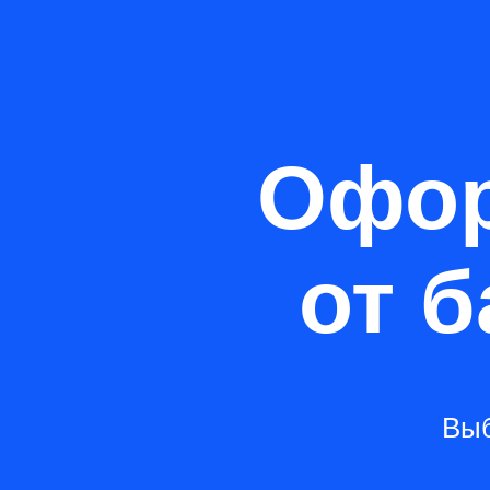
Офор
от 
Выб