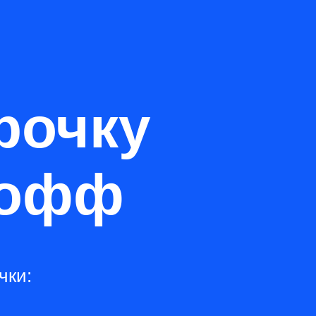
рочку
кофф
чки: