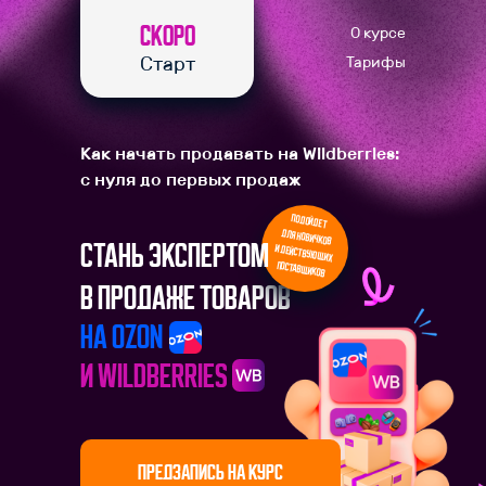
СКОРО
О курсе
Старт
Тарифы
Как начать продавать на Wildberries:
с нуля до первых продаж
Подойдет
для новичков
Стань экспертом
и действующих
поставщиков
в продаже товаров
на OZON
и WILDBERRIES
ПРЕДЗАПИСЬ НА КУРС