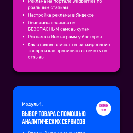
Реклама на портале Wildberries по
реальным ставкам
Настройка рекламы в Яндексе
Основные правила по
БЕЗОПАСНЫМ самовыкупам
Реклама в Инстаграмм у блогеров
Как отзывы влияют на ранжирование
товара и как правильно отвечать на
отзывы
Модуль 1.
1 живой
зум
Выбор товара с помощью
аналитических сервисов