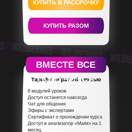
900
КУПИТЬ В РАССРОЧКУ
КУПИТЬ РАЗОМ
ВМЕСТЕ ВСЕ
ПОЛУЧИТСЯ
Тариф с обратной связью
8 модулей уроков
Доступ останется навсегда
Чат для общения
Эфиры с экспертами
Сертификат о прохождении курса
Доступ в анализатор «Маяк» на 1
месяц