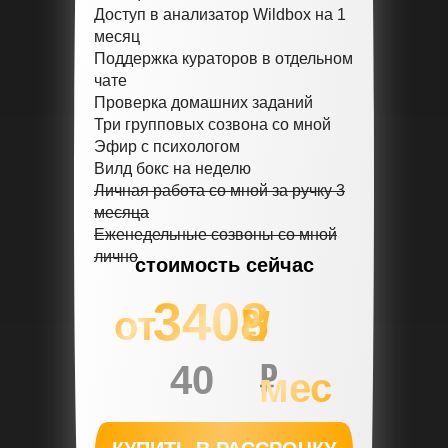
Доступ в анализатор Wildbox на 1
месяц
Поддержка кураторов в отдельном
чате
Проверка домашних заданий
Три групповых созвона со мной
Эфир с психологом
Вилд бокс на неделю
Личная работа со мной за ручку 3
месяца
Еженедельные созвоны со мной
лично
стоимость сейчас
3408
от
/
40
мес
900