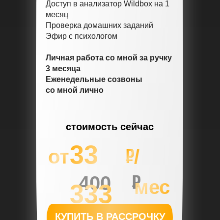
Доступ в анализатор Wildbox на 1
месяц
Проверка домашних заданий
Эфир с психологом
Личная работа со мной за ручку
3 месяца
Еженедельные созвоны
со мной лично
стоимость сейчас
33
от
/
400
мес
333
000
КУПИТЬ В РАССРОЧКУ