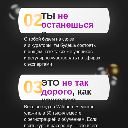
02
ТЫ
не
останешься
в
С тобой будем на связи
одиночестве
я и кураторы, ты будешь состоять
в общем чате таких же учеников
и регулярно участвовать на эфирах
с экспертами
03
ЭТО
не так
дорого
, как
кажется
Весь выход на Wildberries можно
уложить в 30 тысяч вместе
с регистрацией и обучением. Если
взять курс в рассрочку — это всего