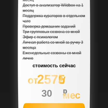
Доступ в анализатор Wildbox на 1
месяц
Поддержка кураторов в отдельном
чате
Проверка домашних заданий
Три групповых созвона со мной
Эфир с психологом
Личная работа со мной за ручку 3
месяца
Еженедельные созвоны со мной
лично
стоимость сейчас
2575
от
/
30
мес