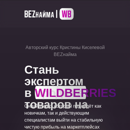
Авторский курс Кристины Киселевой
BEZнайма
Стань
экспертом
в продаже
WILDBERRIES
товаров на
Онлайн-курс, который подойдёт как
новичкам, так и действующим
специалистам выйти на стабильную
чистую прибыль на маркетплейсах