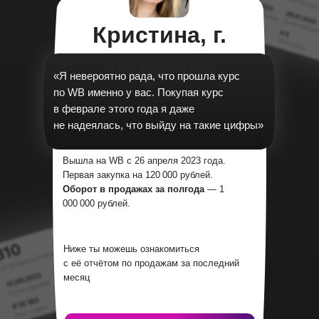
Кристина, г.
Кемерово
«Я невероятно рада, что прошла курс
по WB именно у вас. Покупая курс
в феврале этого года я даже
не надеялась, что выйду на такие цифры»
Вышла на WB с 26 апреля 2023 года.
Первая закупка на 120 000 рублей.
Оборот в продажах за полгода
— 1
000 000 рублей.
Ниже ты можешь ознакомиться
с её отчётом по продажам за последний
месяц